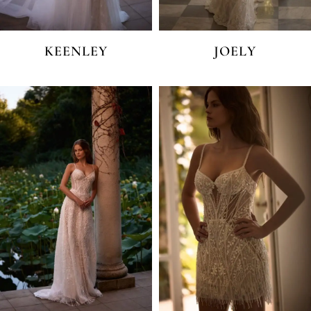
KEENLEY
JOELY