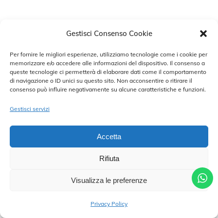
PERUGIA
NOTINA
Gestisci Consenso Cookie
Per fornire le migliori esperienze, utilizziamo tecnologie come i cookie per
memorizzare e/o accedere alle informazioni del dispositivo. Il consenso a
queste tecnologie ci permetterà di elaborare dati come il comportamento
MOGUL
MARGIELA
di navigazione o ID unici su questo sito. Non acconsentire o ritirare il
consenso può influire negativamente su alcune caratteristiche e funzioni.
Gestisci servizi
DELICIA
BRIANA
Accetta
Rifiuta
Visualizza le preferenze
AMINATA
ALDRANS
CHIAMA PER UN APPUNTAMENTO
Privacy Policy