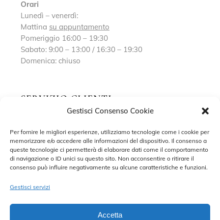
Orari
Lunedì – venerdì:
Mattina
su appuntamento
Pomeriggio 16:00 – 19:30
Sabato: 9:00 – 13:00 / 16:30 – 19:30
Domenica: chiuso
SERVIZIO CLIENTI
Gestisci Consenso Cookie
Richiedi un appuntamento
Per fornire le migliori esperienze, utilizziamo tecnologie come i cookie per
memorizzare e/o accedere alle informazioni del dispositivo. Il consenso a
Contatti
queste tecnologie ci permetterà di elaborare dati come il comportamento
di navigazione o ID unici su questo sito. Non acconsentire o ritirare il
Privacy Policy
consenso può influire negativamente su alcune caratteristiche e funzioni.
Cookie Policy
Gestisci servizi
Accetta