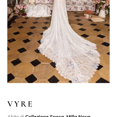
VYRE
Abito di
Collezione Sposa
,
Milla Nova