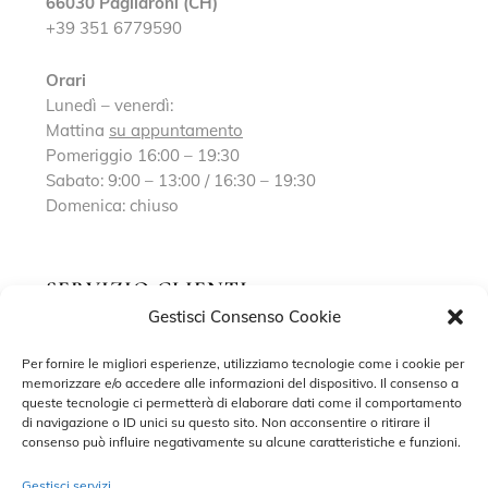
66030 Pagliaroni (CH)
+39 351 6779590
Orari
Lunedì – venerdì:
Mattina
su appuntamento
Pomeriggio 16:00 – 19:30
Sabato: 9:00 – 13:00 / 16:30 – 19:30
Domenica: chiuso
SERVIZIO CLIENTI
Gestisci Consenso Cookie
Richiedi un appuntamento
Per fornire le migliori esperienze, utilizziamo tecnologie come i cookie per
memorizzare e/o accedere alle informazioni del dispositivo. Il consenso a
Contatti
queste tecnologie ci permetterà di elaborare dati come il comportamento
di navigazione o ID unici su questo sito. Non acconsentire o ritirare il
Privacy Policy
consenso può influire negativamente su alcune caratteristiche e funzioni.
Cookie Policy
Gestisci servizi