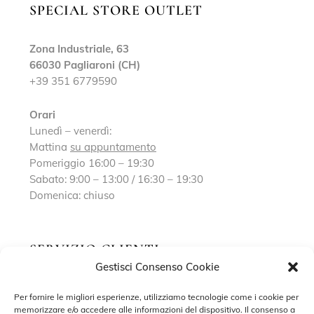
SPECIAL STORE OUTLET
Zona Industriale, 63
66030 Pagliaroni (CH)
+39 351 6779590
Orari
Lunedì – venerdì:
Mattina
su appuntamento
Pomeriggio 16:00 – 19:30
Sabato: 9:00 – 13:00 / 16:30 – 19:30
Domenica: chiuso
SERVIZIO CLIENTI
Gestisci Consenso Cookie
Richiedi un appuntamento
Per fornire le migliori esperienze, utilizziamo tecnologie come i cookie per
memorizzare e/o accedere alle informazioni del dispositivo. Il consenso a
Contatti