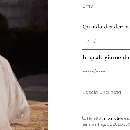
Quando desideri ve
In quale giorno do
Ho letto
l'informativa
e pr
sensi del Reg. UE 2016/679