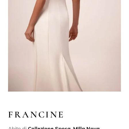
FRANCINE
Abito di
Collezione Sposa
,
Milla Nova