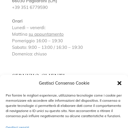
66030 Pagliaroni (CH)
+39 351 6779590
Orari
Lunedì – venerdì:
Mattina
su appuntamento
Pomeriggio 16:00 – 19:30
Sabato: 9:00 – 13:00 / 16:30 – 19:30
Domenica: chiuso
SERVIZIO CLIENTI
Gestisci Consenso Cookie
Richiedi un appuntamento
Per fornire le migliori esperienze, utilizziamo tecnologie come i cookie per
memorizzare e/o accedere alle informazioni del dispositivo. Il consenso a
Contatti
queste tecnologie ci permetterà di elaborare dati come il comportamento
di navigazione o ID unici su questo sito. Non acconsentire o ritirare il
Privacy Policy
consenso può influire negativamente su alcune caratteristiche e funzioni.
Cookie Policy
Gestisci servizi