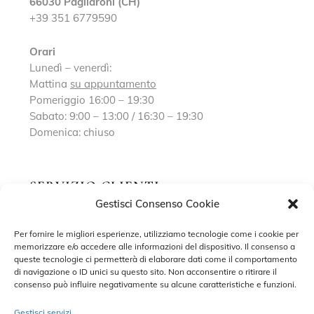
66030 Pagliaroni (CH)
+39 351 6779590
Orari
Lunedì – venerdì:
Mattina
su appuntamento
Pomeriggio 16:00 – 19:30
Sabato: 9:00 – 13:00 / 16:30 – 19:30
Domenica: chiuso
SERVIZIO CLIENTI
Gestisci Consenso Cookie
Richiedi un appuntamento
Per fornire le migliori esperienze, utilizziamo tecnologie come i cookie per
memorizzare e/o accedere alle informazioni del dispositivo. Il consenso a
Contatti
queste tecnologie ci permetterà di elaborare dati come il comportamento
di navigazione o ID unici su questo sito. Non acconsentire o ritirare il
Privacy Policy
consenso può influire negativamente su alcune caratteristiche e funzioni.
Cookie Policy
Gestisci servizi