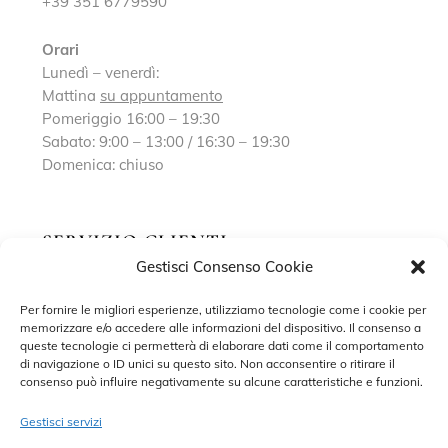
+39 351 6779590
Orari
Lunedì – venerdì:
Mattina
su appuntamento
Pomeriggio 16:00 – 19:30
Sabato: 9:00 – 13:00 / 16:30 – 19:30
Domenica: chiuso
SERVIZIO CLIENTI
Gestisci Consenso Cookie
Richiedi un appuntamento
Per fornire le migliori esperienze, utilizziamo tecnologie come i cookie per
memorizzare e/o accedere alle informazioni del dispositivo. Il consenso a
Contatti
queste tecnologie ci permetterà di elaborare dati come il comportamento
di navigazione o ID unici su questo sito. Non acconsentire o ritirare il
Privacy Policy
consenso può influire negativamente su alcune caratteristiche e funzioni.
Cookie Policy
Gestisci servizi