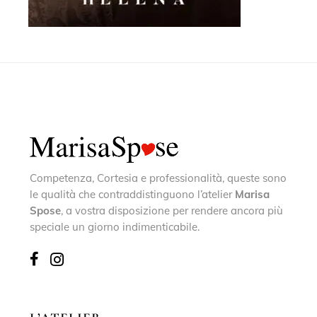
Competenza, Cortesia e professionalità, queste sono
le qualità che contraddistinguono l’atelier
Marisa
Spose
, a vostra disposizione per rendere ancora più
speciale un giorno indimenticabile.