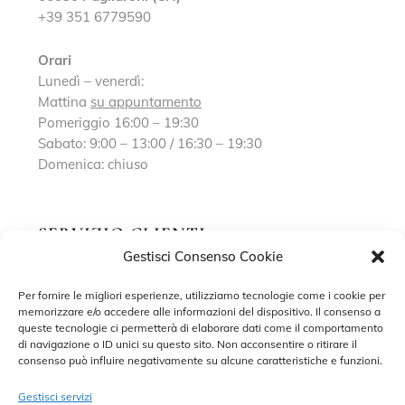
+39 351 6779590
Orari
Lunedì – venerdì:
Mattina
su appuntamento
Pomeriggio 16:00 – 19:30
Sabato: 9:00 – 13:00 / 16:30 – 19:30
Domenica: chiuso
SERVIZIO CLIENTI
Gestisci Consenso Cookie
Richiedi un appuntamento
Per fornire le migliori esperienze, utilizziamo tecnologie come i cookie per
memorizzare e/o accedere alle informazioni del dispositivo. Il consenso a
Contatti
queste tecnologie ci permetterà di elaborare dati come il comportamento
di navigazione o ID unici su questo sito. Non acconsentire o ritirare il
Privacy Policy
consenso può influire negativamente su alcune caratteristiche e funzioni.
Cookie Policy
Gestisci servizi