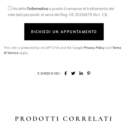
Ho letto
l'informativa
e presto il consenso al trattamento dei
miei dati personali, ai sensi del Reg. UE 2016/679 (Art. 13)
RICHIEDI UN APPUNTAMENTO
This site is protected by reCAPTCHA and the Google
Privacy Policy
and
Terms
of Service
apply.
CONDIVIDI:
PRODOTTI CORRELATI