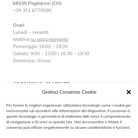
66030 Pagliaroni (CH)
+39 351 6779590
Orari
Lunedì – venerdì:
Mattina
su appuntamento
Pomeriggio 16:00 – 19:30
Sabato: 9:00 – 13:00 / 16:30 – 19:30
Domenica: chiuso
SERVIZIO CLIENTI
Gestisci Consenso Cookie
Richiedi un appuntamento
Per fornire le migliori esperienze, utilizziamo tecnologie come i cookie per
memorizzare e/o accedere alle informazioni del dispositivo. Il consenso a
Contatti
queste tecnologie ci permetterà di elaborare dati come il comportamento
di navigazione o ID unici su questo sito. Non acconsentire o ritirare il
Privacy Policy
consenso può influire negativamente su alcune caratteristiche e funzioni.
Cookie Policy