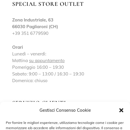
SPECIAL STORE OUTLET
Zona Industriale, 63
66030 Pagliaroni (CH)
+39 351 6779590
Orari
Lunedì – venerdì:
Mattina
su appuntamento
Pomeriggio 16:00 – 19:30
Sabato: 9:00 – 13:00 / 16:30 – 19:30
Domenica: chiuso
SERVIZIO CLIENTI
Gestisci Consenso Cookie
Richiedi un appuntamento
Per fornire le migliori esperienze, utilizziamo tecnologie come i cookie per
memorizzare e/o accedere alle informazioni del dispositivo. Il consenso a
Contatti