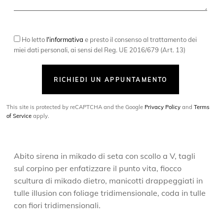
Ho letto
l'informativa
e presto il consenso al trattamento dei
miei dati personali, ai sensi del Reg. UE 2016/679 (Art. 13)
RICHIEDI UN APPUNTAMENTO
This site is protected by reCAPTCHA and the Google
Privacy Policy
and
Terms
of Service
apply.
Abito sirena in mikado di seta con scollo a V, tagli
sul corpino per enfatizzare il punto vita, fiocco
scultura di mikado dietro, manicotti drappeggiati in
tulle illusion con foliage tridimensionale, coda in tulle
con fiori tridimensionali.