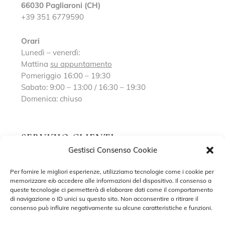
66030 Pagliaroni (CH)
+39 351 6779590
Orari
Lunedì – venerdì:
Mattina
su appuntamento
Pomeriggio 16:00 – 19:30
Sabato: 9:00 – 13:00 / 16:30 – 19:30
Domenica: chiuso
SERVIZIO CLIENTI
Gestisci Consenso Cookie
Richiedi un appuntamento
Per fornire le migliori esperienze, utilizziamo tecnologie come i cookie per
memorizzare e/o accedere alle informazioni del dispositivo. Il consenso a
Contatti
queste tecnologie ci permetterà di elaborare dati come il comportamento
di navigazione o ID unici su questo sito. Non acconsentire o ritirare il
Privacy Policy
consenso può influire negativamente su alcune caratteristiche e funzioni.
Cookie Policy