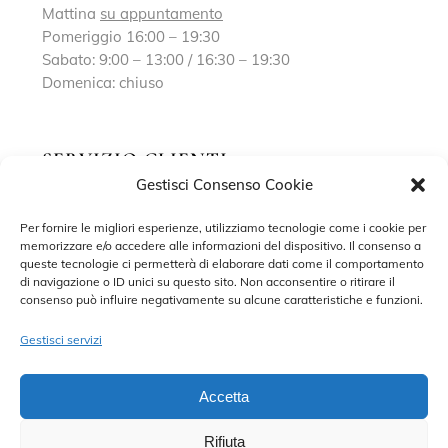
Mattina
su appuntamento
Pomeriggio 16:00 – 19:30
Sabato: 9:00 – 13:00 / 16:30 – 19:30
Domenica: chiuso
SERVIZIO CLIENTI
Gestisci Consenso Cookie
Richiedi un appuntamento
Per fornire le migliori esperienze, utilizziamo tecnologie come i cookie per
memorizzare e/o accedere alle informazioni del dispositivo. Il consenso a
Contatti
queste tecnologie ci permetterà di elaborare dati come il comportamento
di navigazione o ID unici su questo sito. Non acconsentire o ritirare il
Privacy Policy
consenso può influire negativamente su alcune caratteristiche e funzioni.
Cookie Policy
Gestisci servizi
Accetta
Rifiuta