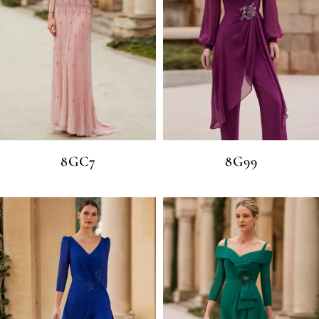
8GC7
8G99