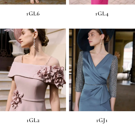
1GL6
1GL4
1GL2
1GJ1