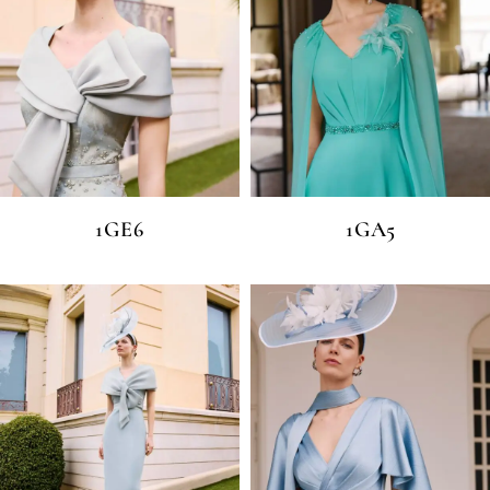
1GE6
1GA5