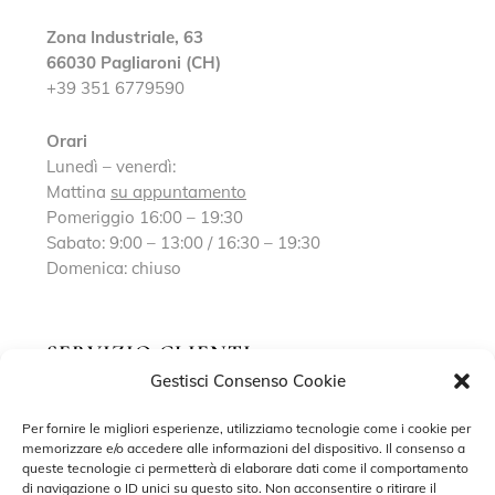
Zona Industriale, 63
66030 Pagliaroni (CH)
+39 351 6779590
Orari
Lunedì – venerdì:
Mattina
su appuntamento
Pomeriggio 16:00 – 19:30
Sabato: 9:00 – 13:00 / 16:30 – 19:30
Domenica: chiuso
SERVIZIO CLIENTI
Gestisci Consenso Cookie
Richiedi un appuntamento
Per fornire le migliori esperienze, utilizziamo tecnologie come i cookie per
memorizzare e/o accedere alle informazioni del dispositivo. Il consenso a
Contatti
queste tecnologie ci permetterà di elaborare dati come il comportamento
di navigazione o ID unici su questo sito. Non acconsentire o ritirare il
Privacy Policy