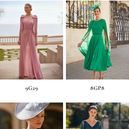
9G29
8GP8