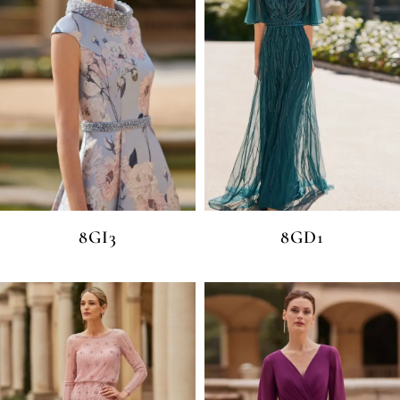
8GI3
8GD1