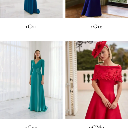
1G14
1G10
1G07
9GM9