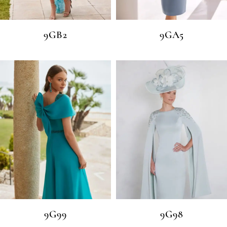
9GB2
9GA5
9G99
9G98