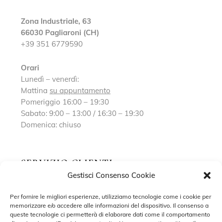
Zona Industriale, 63
66030 Pagliaroni (CH)
+39 351 6779590
Orari
Lunedì – venerdì:
Mattina
su appuntamento
Pomeriggio 16:00 – 19:30
Sabato: 9:00 – 13:00 / 16:30 – 19:30
Domenica: chiuso
SERVIZIO CLIENTI
Gestisci Consenso Cookie
Richiedi un appuntamento
Per fornire le migliori esperienze, utilizziamo tecnologie come i cookie per
memorizzare e/o accedere alle informazioni del dispositivo. Il consenso a
Contatti
queste tecnologie ci permetterà di elaborare dati come il comportamento