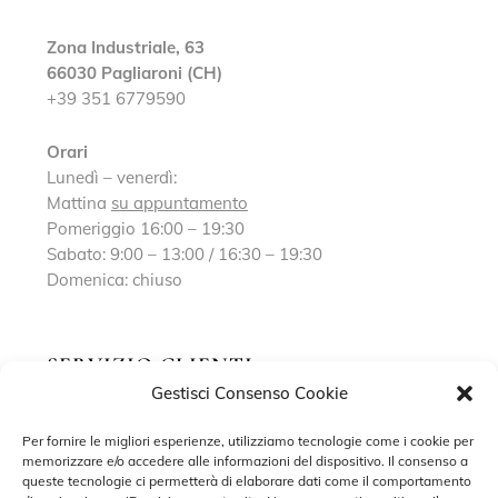
Zona Industriale, 63
66030 Pagliaroni (CH)
+39 351 6779590
Orari
Lunedì – venerdì:
Mattina
su appuntamento
Pomeriggio 16:00 – 19:30
Sabato: 9:00 – 13:00 / 16:30 – 19:30
Domenica: chiuso
SERVIZIO CLIENTI
Gestisci Consenso Cookie
Richiedi un appuntamento
Per fornire le migliori esperienze, utilizziamo tecnologie come i cookie per
memorizzare e/o accedere alle informazioni del dispositivo. Il consenso a
Contatti
queste tecnologie ci permetterà di elaborare dati come il comportamento