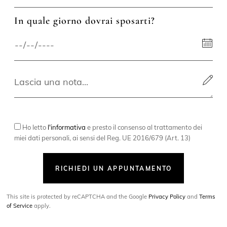
In quale giorno dovrai sposarti?
Ho letto
l'informativa
e presto il consenso al trattamento dei
miei dati personali, ai sensi del Reg. UE 2016/679 (Art. 13)
RICHIEDI UN APPUNTAMENTO
This site is protected by reCAPTCHA and the Google
Privacy Policy
and
Terms
of Service
apply.