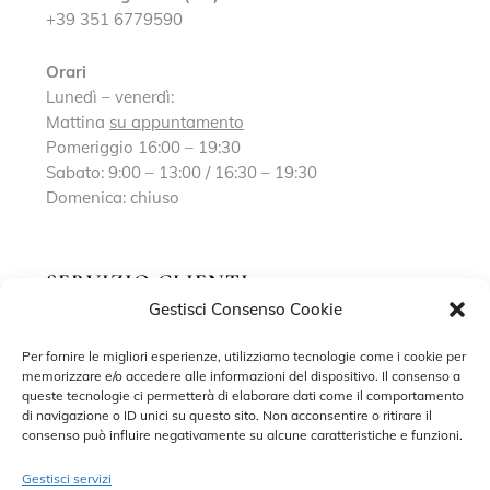
+39 351 6779590
Orari
Lunedì – venerdì:
Mattina
su appuntamento
Pomeriggio 16:00 – 19:30
Sabato: 9:00 – 13:00 / 16:30 – 19:30
Domenica: chiuso
SERVIZIO CLIENTI
Gestisci Consenso Cookie
Richiedi un appuntamento
Per fornire le migliori esperienze, utilizziamo tecnologie come i cookie per
memorizzare e/o accedere alle informazioni del dispositivo. Il consenso a
Contatti
queste tecnologie ci permetterà di elaborare dati come il comportamento
di navigazione o ID unici su questo sito. Non acconsentire o ritirare il
Privacy Policy
consenso può influire negativamente su alcune caratteristiche e funzioni.
Cookie Policy
Gestisci servizi