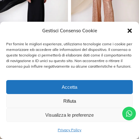
Gestisci Consenso Cookie
Per fornire le migliori esperienze, utilizziamo tecnologie come i cookie per
memorizzare e/o accedere alle informazioni del dispositivo. Il consenso a
ABITO 5170
ABITO 5169
queste tecnologie ci permetterà di elaborare dati come il comportamento
di navigazione o ID unici su questo sito. Non acconsentire o ritirare il
consenso può influire negativamente su alcune caratteristiche e funzioni.
Accetta
Rifiuta
Visualizza le preferenze
CHIAMA PER UN APPUNTAMENTO
Privacy Policy