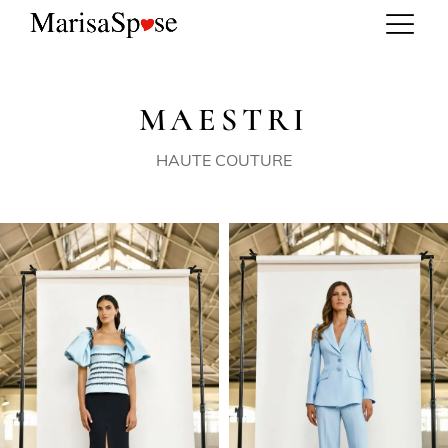
MAESTRI
HAUTE COUTURE