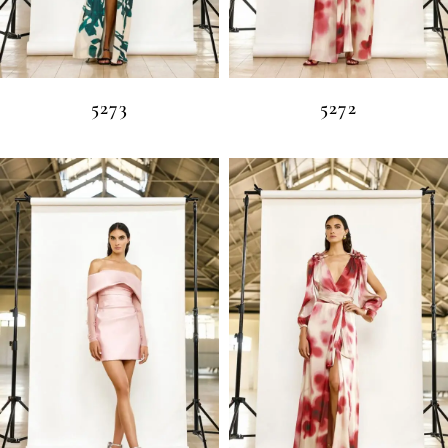
5273
5272