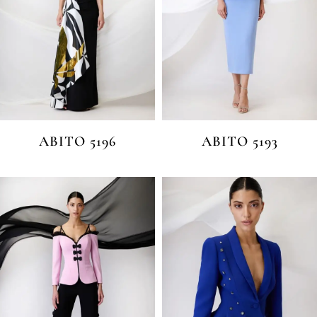
ABITO 5196
ABITO 5193