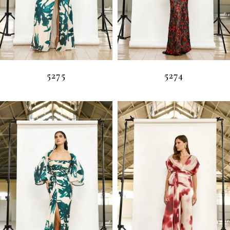
5275
5274