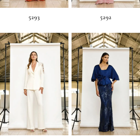
5293
5292