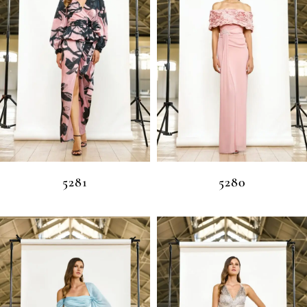
5281
5280