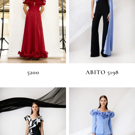
5200
ABITO 5198