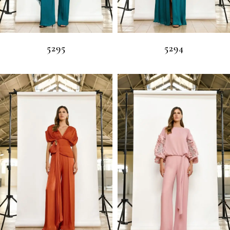
5295
5294