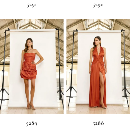
5291
5290
5289
5288