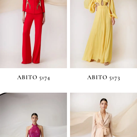
ABITO 5174
ABITO 5173