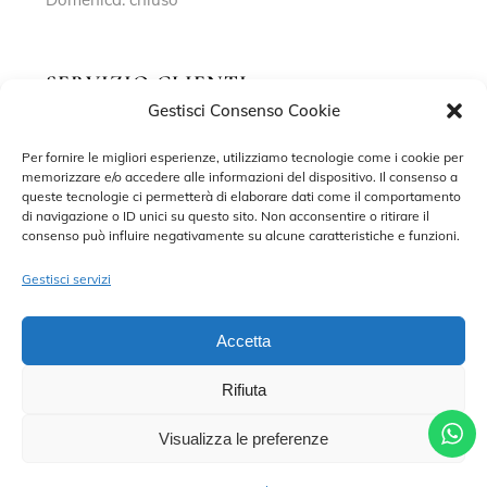
SERVIZIO CLIENTI
Gestisci Consenso Cookie
Richiedi un appuntamento
Per fornire le migliori esperienze, utilizziamo tecnologie come i cookie per
memorizzare e/o accedere alle informazioni del dispositivo. Il consenso a
Contatti
queste tecnologie ci permetterà di elaborare dati come il comportamento
di navigazione o ID unici su questo sito. Non acconsentire o ritirare il
Privacy Policy
consenso può influire negativamente su alcune caratteristiche e funzioni.
Cookie Policy
Gestisci servizi
Accetta
Rifiuta
©2022 MARISA SPOSE S.R.L. – TUTTI I DIRITTI RISERVATI.
CONTRADA SANT’ONOFRIO, 58, 66034 LANCIANO (CH) P. IVA
02227590698 – DEVELOPED BY
ADRIANO DI MATTEO
Visualizza le preferenze
CHIAMA PER UN APPUNTAMENTO