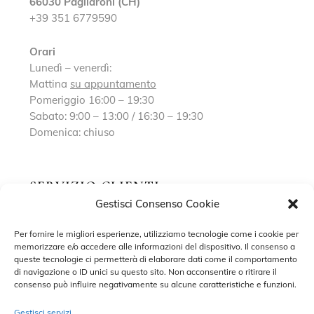
66030 Pagliaroni (CH)
+39 351 6779590
Orari
Lunedì – venerdì:
Mattina
su appuntamento
Pomeriggio 16:00 – 19:30
Sabato: 9:00 – 13:00 / 16:30 – 19:30
Domenica: chiuso
SERVIZIO CLIENTI
Gestisci Consenso Cookie
Richiedi un appuntamento
Per fornire le migliori esperienze, utilizziamo tecnologie come i cookie per
memorizzare e/o accedere alle informazioni del dispositivo. Il consenso a
Contatti
queste tecnologie ci permetterà di elaborare dati come il comportamento
di navigazione o ID unici su questo sito. Non acconsentire o ritirare il
Privacy Policy
consenso può influire negativamente su alcune caratteristiche e funzioni.
Cookie Policy
Gestisci servizi