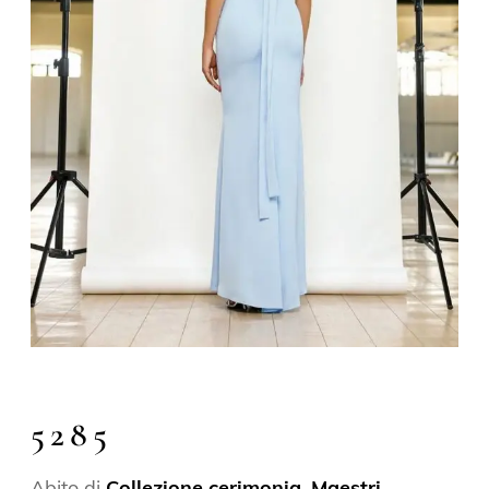
5285
Abito di
Collezione cerimonia
,
Maestri