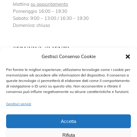
Mattina
su appuntamento
Pomeriggio 16:00 – 19:30
Sabato: 9:00 – 13:00 / 16:30 – 19:30
Domenica: chiuso
SERVIZIO CLIENTI
Gestisci Consenso Cookie
Richiedi un appuntamento
Per fornire le migliori esperienze, utilizziamo tecnologie come i cookie per
memorizzare e/o accedere alle informazioni del dispositivo. Il consenso a
Contatti
queste tecnologie ci permetterà di elaborare dati come il comportamento
di navigazione o ID unici su questo sito. Non acconsentire o ritirare il
Privacy Policy
consenso può influire negativamente su alcune caratteristiche e funzioni.
Cookie Policy
Gestisci servizi
Accetta
Rifiuta