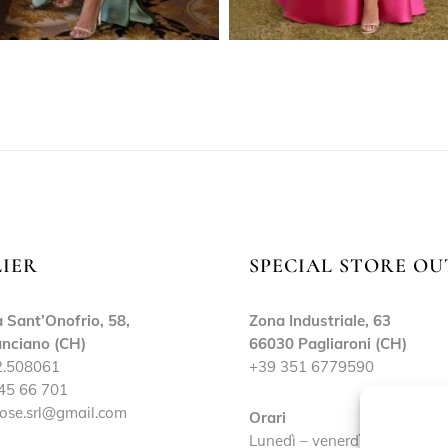
LIER
SPECIAL STORE OU
 Sant’Onofrio, 58,
Zona Industriale, 63
nciano (CH)
66030 Pagliaroni (CH)
2.508061
+39 351 6779590
45 66 701
ose.srl@gmail.com
Orari
Lunedì – venerdì: