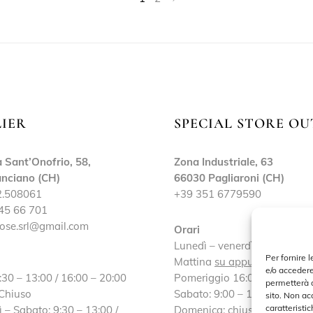
LIER
SPECIAL STORE OU
 Sant’Onofrio, 58,
Zona Industriale, 63
nciano (CH)
66030 Pagliaroni (CH)
2.508061
+39 351 6779590
45 66 701
ose.srl@gmail.com
Orari
Lunedì – venerdì:
Per fornire 
Mattina
su appuntamento
e/o accedere
:30 – 13:00 / 16:00 – 20:00
Pomeriggio 16:00 – 19:30
permetterà d
 Chiuso
Sabato: 9:00 – 13:00 / 16:30
sito. Non ac
caratteristic
 – Sabato: 9:30 – 13:00 /
Domenica: chiuso