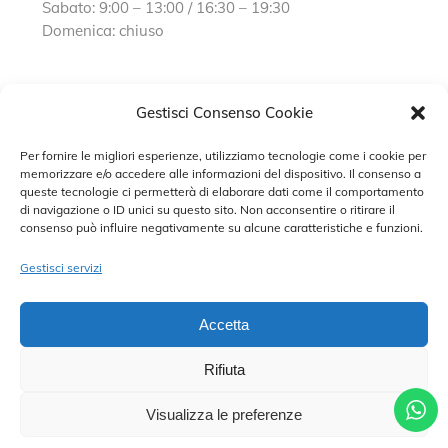
Sabato: 9:00 – 13:00 / 16:30 – 19:30
Domenica: chiuso
SERVIZIO CLIENTI
Gestisci Consenso Cookie
Per fornire le migliori esperienze, utilizziamo tecnologie come i cookie per
Richiedi un appuntamento
memorizzare e/o accedere alle informazioni del dispositivo. Il consenso a
queste tecnologie ci permetterà di elaborare dati come il comportamento
Contatti
di navigazione o ID unici su questo sito. Non acconsentire o ritirare il
consenso può influire negativamente su alcune caratteristiche e funzioni.
Privacy Policy
Cookie Policy
Gestisci servizi
Accetta
Rifiuta
©2022 MARISA SPOSE S.R.L. – TUTTI I DIRITTI RISERVATI.
Visualizza le preferenze
CONTRADA SANT’ONOFRIO, 58, 66034 LANCIANO (CH) P. IVA
02227590698 – DEVELOPED BY
ADRIANO DI MATTEO