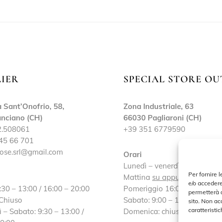
LIER
SPECIAL STORE OU
 Sant’Onofrio, 58,
Zona Industriale, 63
nciano (CH)
66030 Pagliaroni (CH)
2.508061
+39 351 6779590
45 66 701
ose.srl@gmail.com
Orari
Lunedì – venerdì:
Per fornire 
Mattina
su appuntamento
e/o accedere
:30 – 13:00 / 16:00 – 20:00
Pomeriggio 16:00 – 19:30
permetterà d
 Chiuso
Sabato: 9:00 – 13:00 / 16:30
sito. Non ac
caratteristic
 – Sabato: 9:30 – 13:00 /
Domenica: chiuso