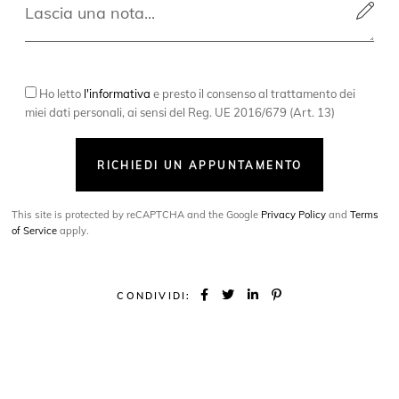
Ho letto
l'informativa
e presto il consenso al trattamento dei
miei dati personali, ai sensi del Reg. UE 2016/679 (Art. 13)
RICHIEDI UN APPUNTAMENTO
This site is protected by reCAPTCHA and the Google
Privacy Policy
and
Terms
of Service
apply.
CONDIVIDI: