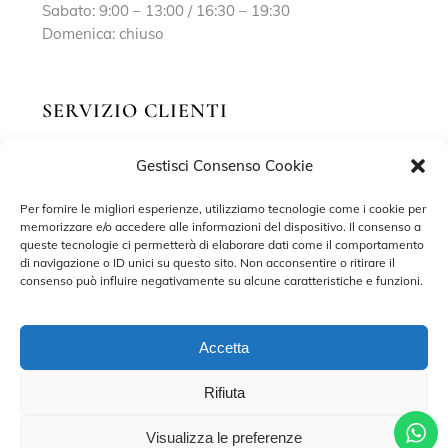
Sabato: 9:00 – 13:00 / 16:30 – 19:30
Domenica: chiuso
SERVIZIO CLIENTI
Gestisci Consenso Cookie
Richiedi un appuntamento
Contatti
Per fornire le migliori esperienze, utilizziamo tecnologie come i cookie per
memorizzare e/o accedere alle informazioni del dispositivo. Il consenso a
Privacy Policy
queste tecnologie ci permetterà di elaborare dati come il comportamento
di navigazione o ID unici su questo sito. Non acconsentire o ritirare il
Cookie Policy
consenso può influire negativamente su alcune caratteristiche e funzioni.
Accetta
Rifiuta
©2022 MARISA SPOSE S.R.L. – TUTTI I DIRITTI RISERVATI.
CONTRADA SANT’ONOFRIO, 58, 66034 LANCIANO (CH) P. IVA
02227590698 – DEVELOPED BY
ADRIANO DI MATTEO
Visualizza le preferenze