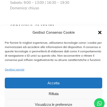
Sabato: 9:00 – 13:00 / 16:30 – 19:30
Domenica: chiuso
SERVIZIO CLIENTI
Gestisci Consenso Cookie
Richiedi un appuntamento
Per fornire le migliori esperienze, utilizziamo tecnologie come i cookie per
memorizzare e/o accedere alle informazioni del dispositivo. Il consenso a
Contatti
queste tecnologie ci permetterà di elaborare dati come il comportamento
di navigazione o ID unici su questo sito. Non acconsentire o ritirare il
Privacy Policy
consenso può influire negativamente su alcune caratteristiche e funzioni.
Cookie Policy
Gestisci servizi
Accetta
Rifiuta
©2022 MARISA SPOSE S.R.L. – TUTTI I DIRITTI RISERVATI.
CONTRADA SANT’ONOFRIO, 58, 66034 LANCIANO (CH) P. IVA
02227590698 – DEVELOPED BY
ADRIANO DI MATTEO
Visualizza le preferenze