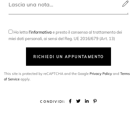
Ho letto
l'informativa
e presto il consenso al trattamento dei
miei dati personali, ai sensi del Reg. UE 2016/679 (Art. 13)
RICHIEDI UN APPUNTAMENTO
This site is protected by reCAPTCHA and the Google
Privacy Policy
and
Terms
of Service
apply.
CONDIVIDI: