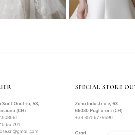
LIER
SPECIAL STORE OU
 Sant’Onofrio, 58,
Zona Industriale, 63
nciano (CH)
66030 Pagliaroni (CH)
2.508061
+39 351 6779590
45 66 701
ose.srl@gmail.com
Orari