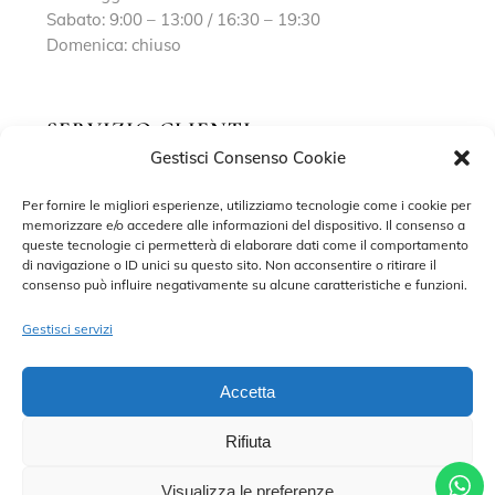
Sabato: 9:00 – 13:00 / 16:30 – 19:30
Domenica: chiuso
SERVIZIO CLIENTI
Gestisci Consenso Cookie
Richiedi un appuntamento
Per fornire le migliori esperienze, utilizziamo tecnologie come i cookie per
memorizzare e/o accedere alle informazioni del dispositivo. Il consenso a
Contatti
queste tecnologie ci permetterà di elaborare dati come il comportamento
di navigazione o ID unici su questo sito. Non acconsentire o ritirare il
Privacy Policy
consenso può influire negativamente su alcune caratteristiche e funzioni.
Cookie Policy
Gestisci servizi
Accetta
Rifiuta
©2022 MARISA SPOSE S.R.L. – TUTTI I DIRITTI RISERVATI.
CONTRADA SANT’ONOFRIO, 58, 66034 LANCIANO (CH) P. IVA
02227590698 – DEVELOPED BY
ADRIANO DI MATTEO
Visualizza le preferenze