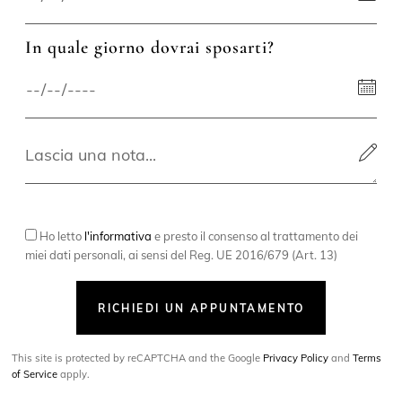
In quale giorno dovrai sposarti?
Ho letto
l'informativa
e presto il consenso al trattamento dei
miei dati personali, ai sensi del Reg. UE 2016/679 (Art. 13)
RICHIEDI UN APPUNTAMENTO
This site is protected by reCAPTCHA and the Google
Privacy Policy
and
Terms
of Service
apply.