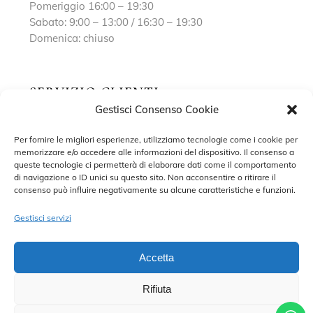
Pomeriggio 16:00 – 19:30
Sabato: 9:00 – 13:00 / 16:30 – 19:30
Domenica: chiuso
SERVIZIO CLIENTI
Gestisci Consenso Cookie
Richiedi un appuntamento
Per fornire le migliori esperienze, utilizziamo tecnologie come i cookie per
memorizzare e/o accedere alle informazioni del dispositivo. Il consenso a
Contatti
queste tecnologie ci permetterà di elaborare dati come il comportamento
di navigazione o ID unici su questo sito. Non acconsentire o ritirare il
Privacy Policy
consenso può influire negativamente su alcune caratteristiche e funzioni.
Cookie Policy
Gestisci servizi
Accetta
Rifiuta
©2022 MARISA SPOSE S.R.L. – TUTTI I DIRITTI RISERVATI.
CONTRADA SANT’ONOFRIO, 58, 66034 LANCIANO (CH) P. IVA