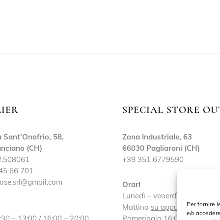
LIER
SPECIAL STORE OU
 Sant’Onofrio, 58,
Zona Industriale, 63
nciano (CH)
66030 Pagliaroni (CH)
2.508061
+39 351 6779590
45 66 701
ose.srl@gmail.com
Orari
Lunedì – venerdì:
Per fornire 
Mattina
su appuntamento
e/o accedere
:30 – 13:00 / 16:00 – 20:00
Pomeriggio 16:00 – 19:30