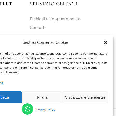
TLET
SERVIZIO CLIENTI
Richiedi un appuntamento
Contatti
Privacy Policy
Gestisci Consenso Cookie
Cookie Policy
le migliori esperienze, utilizziamo tecnologie come i cookie per memorizzare
 alle informazioni del dispositivo. Il consenso a queste tecnologie ci
i elaborare dati come il comportamento di navigazione o ID unici su questo
 – 19:30
consentire o ritirare il consenso può influire negativamente su alcune
he e funzioni.
izi
cetta
Rifiuta
Visualizza le preferenze
PRENOTA UN APPUNTAMENTO
Privacy Policy
VA 02227590698 – DEVELOPED BY
ADRIANO DI MATTEO