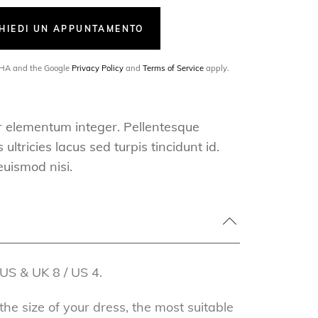
CHIEDI UN APPUNTAMENTO
TCHA and the Google
Privacy Policy
and
Terms of Service
apply.
r elementum integer. Pellentesque
ultricies lacus sed turpis tincidunt id.
euismod nisi.
US & UK 8 / US 4.
e size of your dress, the most suitable