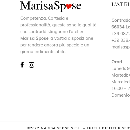
L’ATE
Competenza, Cortesia e
Contrada
professionalità, queste sono le qualità
66034 La
che contraddistinguono l’atelier
+39 087
Marisa Spose
, a vostra disposizione
+39 338.
per rendere ancora più speciale un
marisasp
giorno indimenticabile.
Orari
Lunedì: 9
Martedì:
Mercoledì
16:00 – 
Domenica
©2022 MARISA SPOSE S.R.L. – TUTTI I DIRITTI RIS