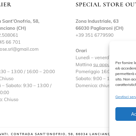
LIER
SPECIAL STORE OU
 Sant’Onofrio, 58,
Zona Industriale, 63
nciano (CH)
66030 Pagliaroni (CH)
2.508061
+39 351 6779590
45 66 701
ose.srl@gmail.com
Orari
Lunedì – venerdì:
Per fornire 
Mattina
su appuntamento
e/o accedere
:30 – 13:00 / 16:00 – 20:00
Pomeriggio 16:00 – 19:30
permetterà d
 Chiuso
Sabato: 9:00 – 13:00 / 16:30
sito. Non ac
caratteristic
 – Sabato: 9:30 – 13:00 /
Domenica: chiuso
20:00
Gestisci serv
: Chiuso
Ac
ERVATI. CONTRADA SANT’ONOFRIO, 58, 66034 LANCIANO (CH) P. I