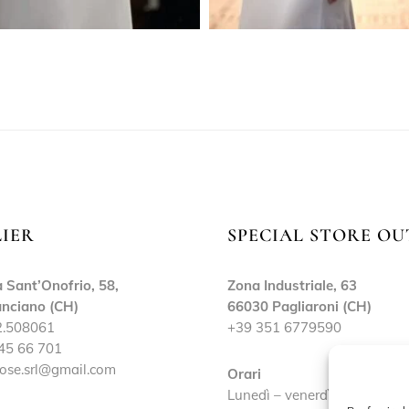
LIER
SPECIAL STORE OU
 Sant’Onofrio, 58,
Zona Industriale, 63
nciano (CH)
66030 Pagliaroni (CH)
2.508061
+39 351 6779590
45 66 701
ose.srl@gmail.com
Orari
Lunedì – venerdì: