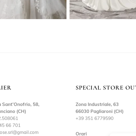
LIER
SPECIAL STORE OU
 Sant’Onofrio, 58,
Zona Industriale, 63
nciano (CH)
66030 Pagliaroni (CH)
2.508061
+39 351 6779590
45 66 701
ose.srl@gmail.com
Orari