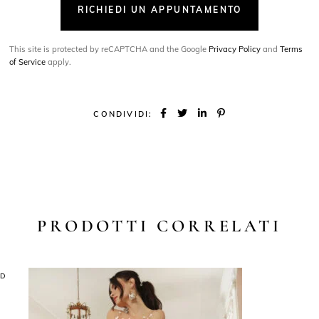
RICHIEDI UN APPUNTAMENTO
This site is protected by reCAPTCHA and the Google
Privacy Policy
and
Terms
of Service
apply.
CONDIVIDI:
PRODOTTI CORRELATI
LD