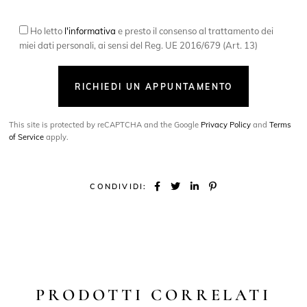
Ho letto
l'informativa
e presto il consenso al trattamento dei
miei dati personali, ai sensi del Reg. UE 2016/679 (Art. 13)
RICHIEDI UN APPUNTAMENTO
This site is protected by reCAPTCHA and the Google
Privacy Policy
and
Terms
of Service
apply.
CONDIVIDI:
PRODOTTI CORRELATI