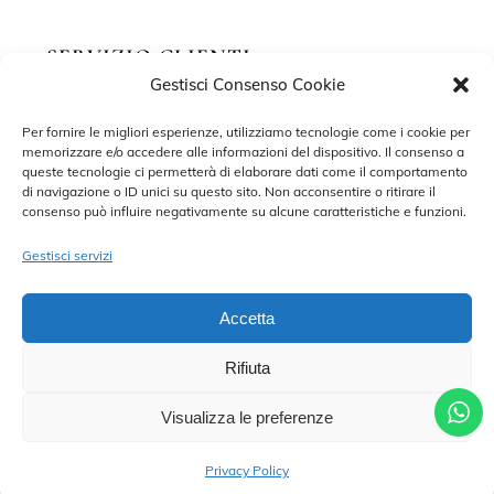
SERVIZIO CLIENTI
Gestisci Consenso Cookie
Richiedi un appuntamento
Per fornire le migliori esperienze, utilizziamo tecnologie come i cookie per
memorizzare e/o accedere alle informazioni del dispositivo. Il consenso a
Contatti
queste tecnologie ci permetterà di elaborare dati come il comportamento
di navigazione o ID unici su questo sito. Non acconsentire o ritirare il
Privacy Policy
consenso può influire negativamente su alcune caratteristiche e funzioni.
Cookie Policy
Gestisci servizi
Accetta
Rifiuta
©2022 MARISA SPOSE S.R.L. – TUTTI I DIRITTI RISERVATI.
CONTRADA SANT’ONOFRIO, 58, 66034 LANCIANO (CH) P. IVA
02227590698 – DEVELOPED BY
ADRIANO DI MATTEO
Visualizza le preferenze
CHIAMA PER UN APPUNTAMENTO
Privacy Policy