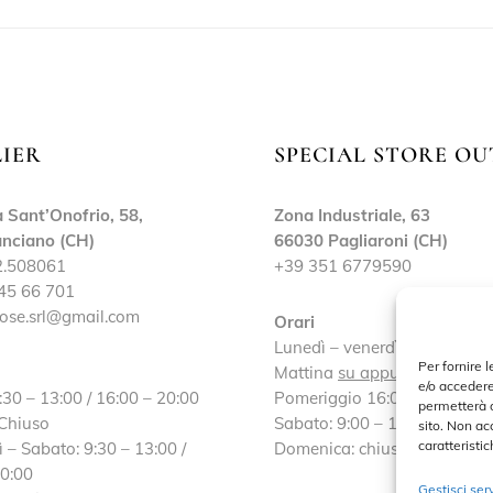
LIER
SPECIAL STORE OU
 Sant’Onofrio, 58,
Zona Industriale, 63
nciano (CH)
66030 Pagliaroni (CH)
2.508061
+39 351 6779590
45 66 701
ose.srl@gmail.com
Orari
Lunedì – venerdì:
Per fornire 
Mattina
su appuntamento
e/o accedere
:30 – 13:00 / 16:00 – 20:00
Pomeriggio 16:00 – 19:30
permetterà d
 Chiuso
Sabato: 9:00 – 13:00 / 16:30
sito. Non ac
caratteristic
 – Sabato: 9:30 – 13:00 /
Domenica: chiuso
20:00
Gestisci serv