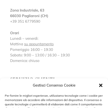
Zona Industriale, 63
66030 Pagliaroni (CH)
+39 351 6779590
Orari
Lunedì – venerdì:
Mattina
su appuntamento
Pomeriggio 16:00 – 19:30
Sabato: 9:00 – 13:00 / 16:30 – 19:30
Domenica: chiuso
SERVIZIO CLIENTI
Gestisci Consenso Cookie
Richiedi un appuntamento
Per fornire le migliori esperienze, utilizziamo tecnologie come i cookie per
memorizzare e/o accedere alle informazioni del dispositivo. Il consenso a
Contatti
queste tecnologie ci permetterà di elaborare dati come il comportamento