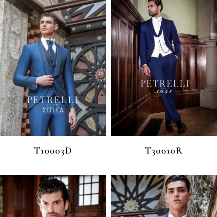
T10003D
T30010R