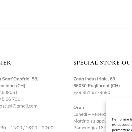
LIER
SPECIAL STORE OU
 Sant’Onofrio, 58,
Zona Industriale, 63
nciano (CH)
66030 Pagliaroni (CH)
2.508061
+39 351 6779590
45 66 701
ose.srl@gmail.com
Orari
Lunedì – venerdì:
Per fornire 
Mattina
su appuntamento
e/o accedere
:30 – 13:00 / 16:00 – 20:00
Pomeriggio 16:00 – 19:30
permetterà d