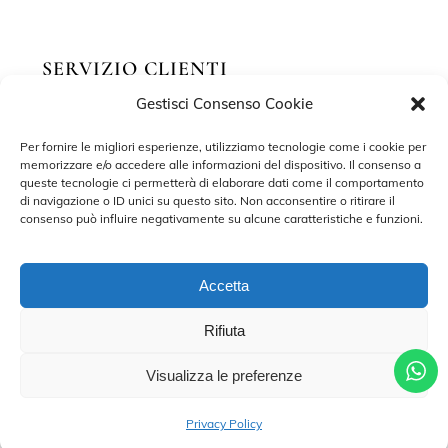
SERVIZIO CLIENTI
Gestisci Consenso Cookie
Richiedi un appuntamento
Per fornire le migliori esperienze, utilizziamo tecnologie come i cookie per
Contatti
memorizzare e/o accedere alle informazioni del dispositivo. Il consenso a
queste tecnologie ci permetterà di elaborare dati come il comportamento
Privacy Policy
di navigazione o ID unici su questo sito. Non acconsentire o ritirare il
consenso può influire negativamente su alcune caratteristiche e funzioni.
Cookie Policy
Accetta
Rifiuta
©2022 MARISA SPOSE S.R.L. – TUTTI I DIRITTI RISERVATI.
Visualizza le preferenze
CONTRADA SANT’ONOFRIO, 58, 66034 LANCIANO (CH) P. IVA
02227590698 – DEVELOPED BY
ADRIANO DI MATTEO
CHIAMA PER UN APPUNTAMENTO
Privacy Policy