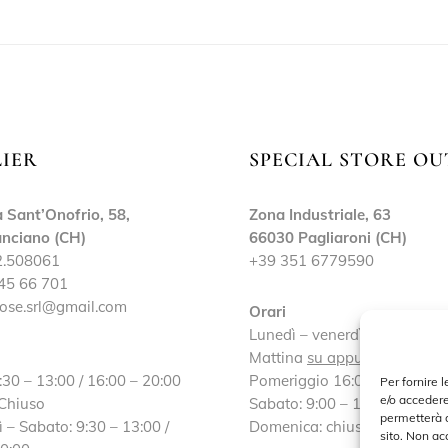
LIER
SPECIAL STORE OU
 Sant’Onofrio, 58,
Zona Industriale, 63
nciano (CH)
66030 Pagliaroni (CH)
2.508061
+39 351 6779590
45 66 701
ose.srl@gmail.com
Orari
Lunedì – venerdì:
Mattina
su appuntamento
:30 – 13:00 / 16:00 – 20:00
Pomeriggio 16:00 – 19:30
Per fornire 
e/o accedere
 Chiuso
Sabato: 9:00 – 13:00 / 16:30
permetterà d
 – Sabato: 9:30 – 13:00 /
Domenica: chiuso
sito. Non ac