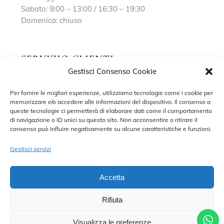
Sabato: 9:00 – 13:00 / 16:30 – 19:30
Domenica: chiuso
SERVIZIO CLIENTI
Gestisci Consenso Cookie
Richiedi un appuntamento
Per fornire le migliori esperienze, utilizziamo tecnologie come i cookie per
memorizzare e/o accedere alle informazioni del dispositivo. Il consenso a
Contatti
queste tecnologie ci permetterà di elaborare dati come il comportamento
di navigazione o ID unici su questo sito. Non acconsentire o ritirare il
Privacy Policy
consenso può influire negativamente su alcune caratteristiche e funzioni.
Cookie Policy
Gestisci servizi
Accetta
Rifiuta
©2022 MARISA SPOSE S.R.L. – TUTTI I DIRITTI RISERVATI.
CONTRADA SANT’ONOFRIO, 58, 66034 LANCIANO (CH) P. IVA
02227590698 – DEVELOPED BY
ADRIANO DI MATTEO
Visualizza le preferenze