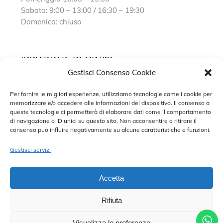
Sabato: 9:00 – 13:00 / 16:30 – 19:30
Domenica: chiuso
SERVIZIO CLIENTI
Gestisci Consenso Cookie
Richiedi un appuntamento
Per fornire le migliori esperienze, utilizziamo tecnologie come i cookie per
memorizzare e/o accedere alle informazioni del dispositivo. Il consenso a
Contatti
queste tecnologie ci permetterà di elaborare dati come il comportamento
di navigazione o ID unici su questo sito. Non acconsentire o ritirare il
Privacy Policy
consenso può influire negativamente su alcune caratteristiche e funzioni.
Cookie Policy
Gestisci servizi
Accetta
Rifiuta
©2022 MARISA SPOSE S.R.L. – TUTTI I DIRITTI RISERVATI.
CONTRADA SANT’ONOFRIO, 58, 66034 LANCIANO (CH) P. IVA
02227590698 – DEVELOPED BY
ADRIANO DI MATTEO
Visualizza le preferenze