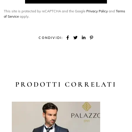
This site is protected by reCAPTCHA and the Google
Privacy Policy
and
Terms
of Service
apply.
CONDIVIDI:
PRODOTTI CORRELATI