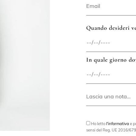
Quando desideri ve
In quale giorno do
Ho letto
l'informativa
e pr
sensi del Reg. UE 2016/679