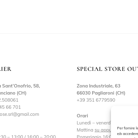
LIER
SPECIAL STORE OU
 Sant’Onofrio, 58,
Zona Industriale, 63
nciano (CH)
66030 Pagliaroni (CH)
2.508061
+39 351 6779590
45 66 701
ose.srl@gmail.com
Orari
Lunedì – venerdì:
Per fornire 
Mattina
su appuntamento
e/o accedere
:30 – 13:00 / 16:00 – 20:00
Pomeriggio 16:00 – 19:30