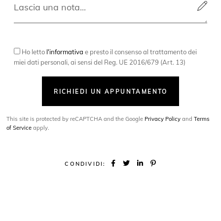
Ho letto
l'informativa
e presto il consenso al trattamento dei
miei dati personali, ai sensi del Reg. UE 2016/679 (Art. 13)
RICHIEDI UN APPUNTAMENTO
This site is protected by reCAPTCHA and the Google
Privacy Policy
and
Terms
of Service
apply.
CONDIVIDI: