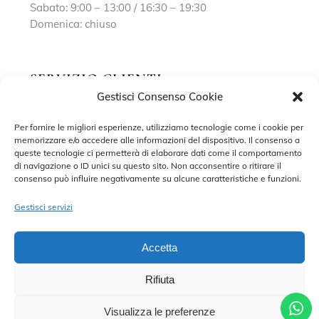
Sabato: 9:00 – 13:00 / 16:30 – 19:30
Domenica: chiuso
SERVIZIO CLIENTI
Gestisci Consenso Cookie
Richiedi un appuntamento
Per fornire le migliori esperienze, utilizziamo tecnologie come i cookie per
memorizzare e/o accedere alle informazioni del dispositivo. Il consenso a
Contatti
queste tecnologie ci permetterà di elaborare dati come il comportamento
di navigazione o ID unici su questo sito. Non acconsentire o ritirare il
Privacy Policy
consenso può influire negativamente su alcune caratteristiche e funzioni.
Cookie Policy
Gestisci servizi
Accetta
Rifiuta
©2022 MARISA SPOSE S.R.L. – TUTTI I DIRITTI RISERVATI.
CONTRADA SANT’ONOFRIO, 58, 66034 LANCIANO (CH) P. IVA
02227590698 – DEVELOPED BY
ADRIANO DI MATTEO
Visualizza le preferenze