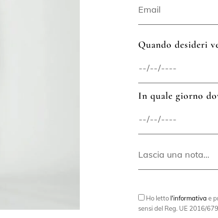
Quando desideri ve
In quale giorno do
Ho letto
l'informativa
e pr
sensi del Reg. UE 2016/679