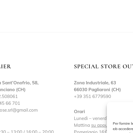
LIER
SPECIAL STORE OU
 Sant’Onofrio, 58,
Zona Industriale, 63
nciano (CH)
66030 Pagliaroni (CH)
2.508061
+39 351 6779590
45 66 701
ose.srl@gmail.com
Orari
Lunedì – venerdì:
Per fornire 
Mattina
su appuntamento
e/o accedere
:30 – 13:00 / 16:00 – 20:00
Pomeriggio 16:00 – 19:30